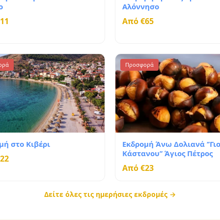
ο
Αλόννησο
11
Από €65
ορά
Προσφορά
μή στο Κιβέρι
Εκδρομή Άνω Δολιανά ‘’Γι
Κάστανου’’ Άγιος Πέτρος
22
Από €23
Δείτε όλες τις ημερήσιες εκδρομές →