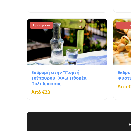
Προσφορά
Προσφ
Εκδρομή στην ”Γιορτή
Εκδρο
Τσίπουρου” Άνω Τιθορέα
Φυστι
Πολύδροσσος
Από €
Από €23