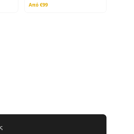
Από €99
ς