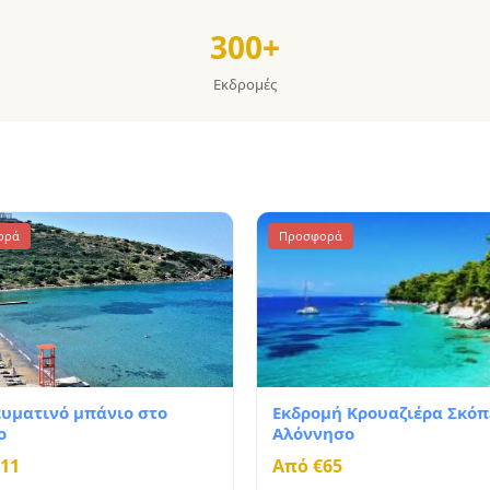
300+
Εκδρομές
ορά
Προσφορά
υματινό μπάνιο στο
Εκδρομή Κρουαζιέρα Σκόπ
ο
Αλόννησο
11
Από €65