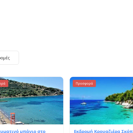
ρομές
ορά
Προσφορά
υματινό μπάνιο στο
Εκδρομή Κρουαζιέρα Σκόπ