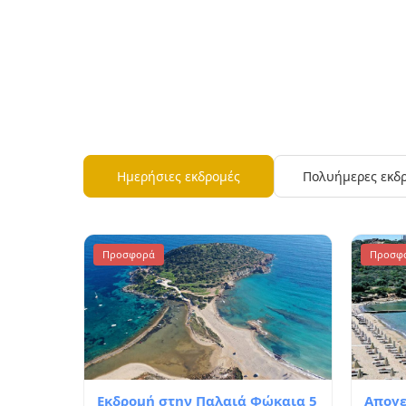
Ημερήσιες εκδρομές
Πολυήμερες εκδ
Προσφορά
Προσφ
Εκδρομή στην Παλαιά Φώκαια 5
Απογε