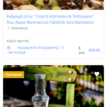
Εκδρομή στην ” Γιορτή Κάστανου & Τσίπουρου”
Άνω Χώρα Ναυπακτίας Γαλαξίδι Ιτέα Ναύπακτο
Ναύπακτος
Καμία κριτική
Ημερομηνία Αναχώρησης: 17
€99,00
-18/10/2026
από
Προσφορά