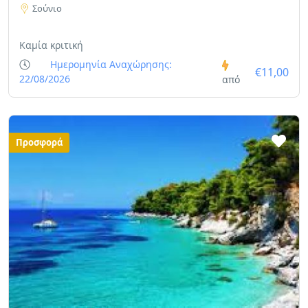
Σούνιο
Καμία κριτική
Ημερομηνία Αναχώρησης:
€11,00
22/08/2026
από
Προσφορά