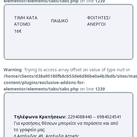
elementor/elements/tabs/tabs.php
on line
1239
ΤΙΜΗ ΚΑΤΑ
ΦΟΙΤΗΤΕΣ/
ΠΑΙΔΙΚΟ
ΑΤΟΜΟ
ΑΝΕΡΓΟΙ
16€
Warning
: Trying to access array offset on value of type null in
/home/clients/d38a95180fb8cb53de6d86be0a4b3bdb/sites/mass
content/plugins/exclusive-addons-for-
elementor/elements/tabs/tabs.php
on line
1239
T
ηλέφωνα Κρατήσεων:
2294088440 – 6984024541
Για κρατήσεις θέσεων μπορείτε να περάσετε και από
το γραφείο μας:
Λ.Αρτέμιδας 49, Aρτέμιδα Αττικής