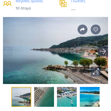
Μέγεθος ομάδας
Γλώσσες
50 άτομα
___