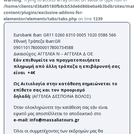
/home/clients/d38a95180fb8cb53de6d86be0a4b3bdb/sites/mass
content/plugins/exclusive-addons-for-
elementor/elements/tabs/tabs.php
on line
1239
Eurobank Iban: GR11 0260 6310 0005 1020 0586 566
Εθνική Τράπεζα Iban:GR
0901101780000017800734588
Δικαιούχος: ΑΓΓΕΛΕΑ Ν – ΑΓΓΕΛΕΑ Δ ΟΕ.
Εάν επιθυμείτε να πραγματοποιήσετε
πληρωμή από άλλη τράπεζα η επιβάρυνσή σας
είναι +4€
Ως Αιτιολογία στην κατάθεση σημειώνεται το
επίθετο σας και τον προορισμό
δηλαδή:
(ΑΓΓΕΛΕΑ ΔΕΣΠΟΙΝΑ ΒΟΛΟΣ)
Όταν ολοκληρώνετε την κατάθεση σας εάν είναι
εφικτό μας αποστέλλεται το αποδεικτικό στο
e-mail:
info@massaliatours.gr
Όλοι οι συμμετέχοντες των εκδρομών μας θα