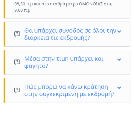
08,30 π.μ και στο σταθμό μέτρο ΟΜΟΝΟΙΑΣ στις
9.00 π.μ
Θα υπάρχει συνοδός σε όλοι την
διάρκεια τις εκδρομής?
ΝΑΙ
Μέσα στην τιμή υπάρχει και
φαγητό?
Όχι, το φαγητό στην συγκεκριμένη εκδρομή είναι ατομικά
έξοδα
Πώς μπορώ να κάνω κράτηση
στην συγκεκριμένη με εκδρομή?
Πολύ εύκολα κάνεις κράτηση μέσα από την ιστοσελίδα μας ,
γράφοντας τα απαραίτητα στοιχεία που ζητάει. Μπορείς
όμως για να μην ταλαιπώρησε να μας καλέσεις στο
2106001810 ή 2294088440 και ένας από τους εκπροσώπους
του γραφείου μας θα σε εξυπηρέτηση εύκολα και γρήγορα.