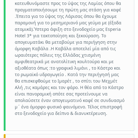
κατευθυνόμαστε προς το ύψος της Λαμίας όπου θα
πραγματοποιήσουμε τη πρώτη μας στάση για καφέ
.Έπειτα για το ύψος της Λάρισας όπου θα έχουμε
παραμονή για το μεσημεριανό μας γεύμα με (έξοδα
ατομικά).Ύστερα άφιξη στο ξενοδοχείο μας Esperia
Hotel 3* για τακτοποίηση και ξεκούραση. Το
απογευματάκι θα μεταβούμε για περιήγηση στην
όμορφη Καβάλα .Η Καβάλα αποτελεί μία από τις
ωραιότερες πόλεις της Ελλάδας χτισμένη
αμφιθεατρικά με ανατολίτικη κουλτούρα και με
αξιοθέατα όπως :το γραφικό λιμάνι , το Κάστρο και
το ρωμαϊκό υδραγωγείο . Κατά την περιήγησή μας
θα επισκεφθούμε το Ιμαρέτ , το σπίτι του Μεχμέτ
Αλή ,τις καμάρες και τον φάρο. Η θέα από το Κάστρο
είναι πανοραμική οπότε σας προτείνουμε να
απολαύσετε έναν απογευματινό καφέ σε συνδυασμό
μ΄ ένα όμορφο φυσικό φαινόμενο. Τέλος επιστροφή
στο ξενοδοχείο για δείπνο & διανυκτέρευση.