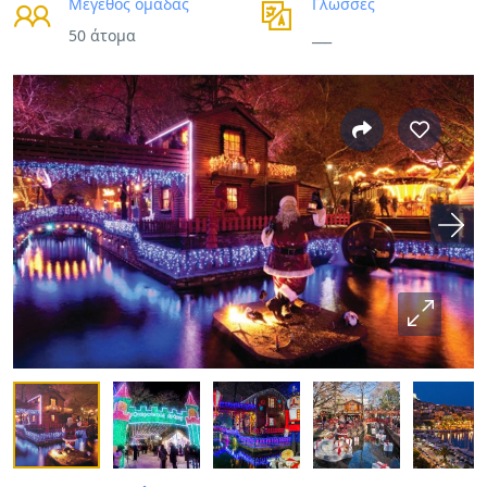
Μέγεθος ομάδας
Γλώσσες
50 άτομα
___