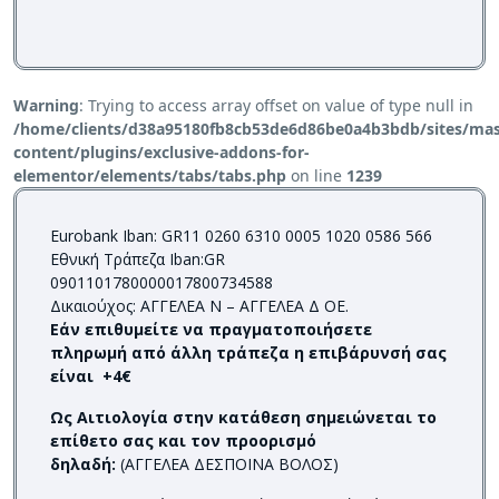
Warning
: Trying to access array offset on value of type null in
/home/clients/d38a95180fb8cb53de6d86be0a4b3bdb/sites/mass
content/plugins/exclusive-addons-for-
elementor/elements/tabs/tabs.php
on line
1239
Eurobank Iban: GR11 0260 6310 0005 1020 0586 566
Εθνική Τράπεζα Iban:GR
0901101780000017800734588
Δικαιούχος: ΑΓΓΕΛΕΑ Ν – ΑΓΓΕΛΕΑ Δ ΟΕ.
Εάν επιθυμείτε να πραγματοποιήσετε
πληρωμή από άλλη τράπεζα η επιβάρυνσή σας
είναι +4€
Ως Αιτιολογία στην κατάθεση σημειώνεται το
επίθετο σας και τον προορισμό
δηλαδή:
(ΑΓΓΕΛΕΑ ΔΕΣΠΟΙΝΑ ΒΟΛΟΣ)