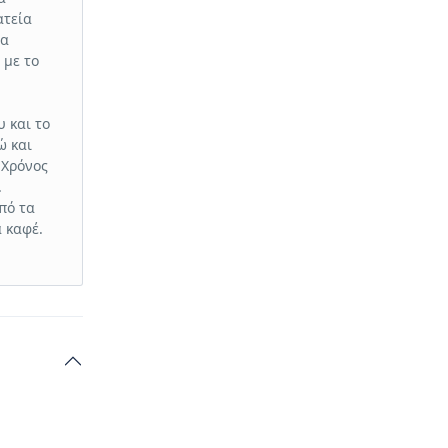
ατεία
ρα
 με το
 και το
ώ και
 Χρόνος
.
πό τα
 καφέ.