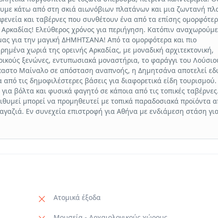
με κάτω από στη σκιά αιωνόβιων πλατάνων και μια ζωντανή πλ
φενεία και ταβέρνες που συνθέτουν ένα από τα επίσης ομορφότε
 Αρκαδίας! Ελεύθερος χρόνος για περιήγηση. Κατόπιν αναχωρούμε
ας για την μαγική ΔΗΜΗΤΣΑΝΑ! Από τα ομορφότερα και πιο
ρημένα χωριά της ορεινής Αρκαδίας, με μοναδική αρχιτεκτονική,
ικούς ξενώνες, εντυπωσιακά μοναστήρια, το φαράγγι του Λούσιου
αστο Μαίναλο σε απόσταση αναπνοής, η Δημητσάνα αποτελεί εδ
α από τις δημοφιλέστερες βάσεις για διαφορετικά είδη τουρισμού.
 για βόλτα και φυσικά φαγητό σε κάποια από τις τοπικές ταβέρνες
ιθυμεί μπορεί να προμηθευτεί με τοπικά παραδοσιακά προϊόντα α
αγαζιά. Εν συνεχεία επιστροφή για Αθήνα με ενδιάμεση στάση για
Ατομικά έξοδα
Μουσεία - Αρχαιολογικούς χώρους