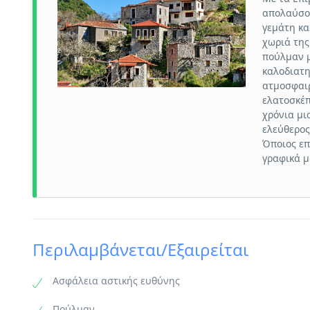
απολαύσου
γεμάτη κα
χωριά της
πούλμαν μ
καλοδιατη
ατμοσφαιρ
ελατοσκέπ
χρόνια μι
ελεύθερος
Όποιος επ
γραφικά μ
Περιλαμβάνεται/Εξαιρείται
Ασφάλεια αστικής ευθύνης
Πούλμαν