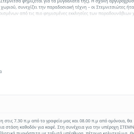
η Στεμνίτσα φημίζεται για τα μυγδαλάτα της). Η σχολή αργυροχρυσ
ου χωριού, συνεχίζει την παραδοσιακή τέχνη – οι Στεμνιτσιώτες ήτ
ς ορισμένων από τις πιο φημισμένες εκκλησίες των παραδουνάβιων
ν γραφική Στεμνίτσα
α
 στις 7.30 π.μ από το γραφείο μας και 08.00 π.μ από ομόνοια, θα
ια στάση καθοδόν για καφέ. Στη συνέχεια για την υπέροχη ΣΤΕΜΝ
βλητικά πυργόσπιτα με τοξωτά υπέρθυρα, πέτρινα καλντερίμια. Θ