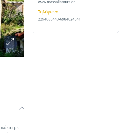
www.massaliatours.gr
Τηλέφωνο
2294088440-6984024541
οκάκια με