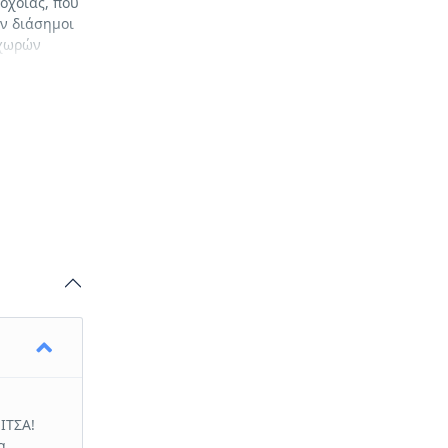
οχοΐας, που
αν διάσημοι
 χωρών
ΙΤΣΑ!
α