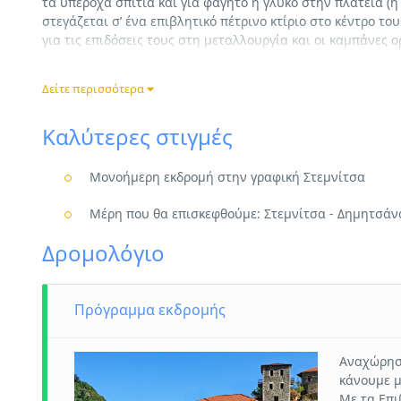
τα υπέροχα σπίτια και για φαγητό ή γλυκό στην πλατεία (
στεγάζεται σ’ ένα επιβλητικό πέτρινο κτίριο στο κέντρο τ
για τις επιδόσεις τους στη μεταλλουργία και οι καμπάνε
λέγεται ότι φτιάχτηκαν από τα χέρια τους
[/vc_column_text][vc_column_text]
Δείτε περισσότερα
Μονοήμερη εκδρομή στη
Καλύτερες στιγμές
Μονοήμερη εκδρομή στην γραφική Στεμνίτσα
Μέρη που θα επισκεφθούμε: Στεμνίτσα - Δημητσάν
[/vc_column_text][/vc_column][/vc_row]
Δρομολόγιο
Πρόγραμμα εκδρομής
Αναχώρηση
κάνουμε μ
Με τα Επι