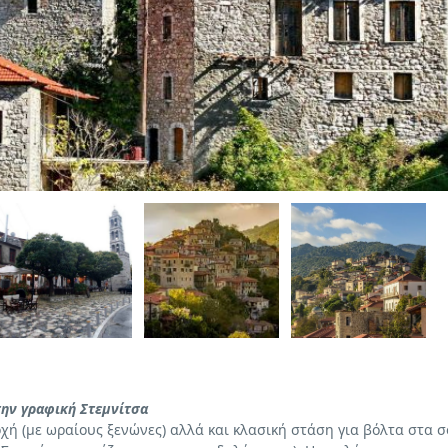
ην γραφική Στεμνίτσα
χή (με ωραίους ξενώνες) αλλά και κλασική στάση για βόλτα στα σ