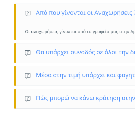
Από που γίνονται οι Αναχωρήσεις 
Οι αναχωρήσεις γίνονται από τα γραφεία μας στην Α
Θα υπάρχει συνοδός σε όλοι την δ
ΝΑΙ
Μέσα στην τιμή υπάρχει και φαγη
Όχι, το φαγητό στην συγκεκριμένη εκδρομή είναι ατομικά 
Πώς μπορώ να κάνω κράτηση στην
Πολύ εύκολα κάνεις κράτηση μέσα από την ιστοσελίδα μας
ταλαιπώρησε να μας καλέσεις στο 6984024541 ή 22940884
εύκολα και γρήγορα.