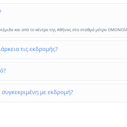
?
ρτέμιδα και από το κέντρο της Αθήνας στο σταθμό μέτρο ΟΜΟΝΟΙ
ιάρκεια τις εκδρομής?
τό?
έξοδα.
 συγκεκριμένη με εκδρομή?
 , γράφοντας τα απαραίτητα στοιχεία που ζητάει. Μπορείς όμως 
40 και ένας από τους εκπροσώπους του γραφείου μας θα σε εξυπ