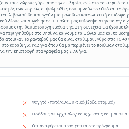
ουν τους χώρους γύρω από την εκκλησία, ενώ στο εσωτερικό του
τισμός των κε-ριών, οι ψαλμωδίες που υμνούν τον Θεό και το άρ
 του λιβανιού δημιουργούν μια μοναδικά κατα-νυκτική ατμόσφαι
κού δέους και συγκίνησης. H Πρώτη μας επίσκεψη στην παναγία γ
σουμε στην θαυματουργή εικόνα της. Στη συνέχεια Θα έχουμε ε
 να περιηγηθούμε στο νησί να κά-νουμε τα ψώνια μας και το μεσ
δα ατομικά). Το ραντεβού μας θα είναι στο λιμάνι γύρο στις 16.40 
 στο καράβι για Ραφήνα όπου θα μα περιμένει το πούλμαν στο λι
ια την επιστροφή στα γραφεία μας & Αθήνα.
Φαγητό - ποτά/αναψυκτικά(έξοδα ατομικά)
Εισόδους σε Αρχαιολογικούς χώρους και μουσεία
Ότι αναφέρεται προαιρετικά στο πρόγραμμα