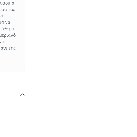
 ναού ο
ωμα του
ρα
ια να
λεύθερο
ημεριανό
για
μάνι της