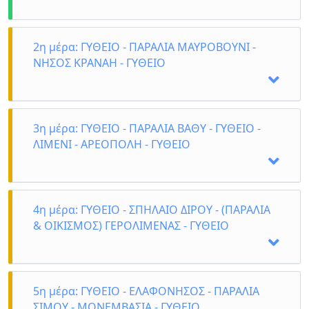
2η μέρα: ΓΥΘΕΙΟ - ΠΑΡΑΛΙΑ ΜΑΥΡΟΒΟΥΝΙ -
ΝΗΣΟΣ ΚΡΑΝΑΗ - ΓΥΘΕΙΟ
3η μέρα: ΓΥΘΕΙΟ - ΠΑΡΑΛΙΑ ΒΑΘΥ - ΓΥΘΕΙΟ -
ΛΙΜΕΝΙ - ΑΡΕΟΠΟΛΗ - ΓΥΘΕΙΟ
4η μέρα: ΓΥΘΕΙΟ - ΣΠΗΛΑΙΟ ΔΙΡΟΥ - (ΠΑΡΑΛΙΑ
& ΟΙΚΙΣΜΟΣ) ΓΕΡΟΛΙΜΕΝΑΣ - ΓΥΘΕΙΟ
Πρωινό στο ξενοδοχείο και αναχώρηση για το
Μαυροβούνι, τον καταπράσινο όρμο της λακωνικής
Μάνης. Η τεράστια αμμώδης παραλία του
5η μέρα: ΓΥΘΕΙΟ - ΕΛΑΦΟΝΗΣΟΣ - ΠΑΡΑΛΙΑ
απλώνεται σε ένα ειδυλλιακό τοπίο γεμάτο
αντιθέσεις. Θα απολαύσουμε τον ήλιο και τις
ΣΙΜΟΥ - ΜΟΝΕΜΒΑΣΙΑ - ΓΥΘΕΙΟ