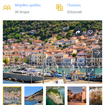
Μέγεθος ομάδας
Γλώσσες
30 άτομα
Ελληνικά