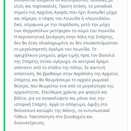
ελιές και πορτοκαλιές. Πρώτη στάση, το μοναδικό
σημείο της Αρχαίας Αγοράς που έχει διασωθεί μέχρι
και σήμερα, ο τάφος του Λεωνίδα ή «Λεωνιδαίο».
Εκεί, σύμφωνα με την παράδοση, μετά την μάχη
των Θερμοπύλων μετέφεραν το σώμα του Λεωνίδα.
Η περιπατητική ξενάγηση στην πόλη της Σπάρτης,
δεν θα ήταν ολοκληρωμένη αν δεν επισκεπτόμασταν
το μεγαλοπρεπές άγαλμα του Λεωνίδα. Το
ορειχάλκινο μνημείο, φόρο τιμής προς τον βασιλιά
της Σπάρτης στέκει αγέρωχο, σε κεντρικό δρόμο
απέναντι από το στάδιο της πόλης. Σε κοντινή
απόσταση, θα βρεθούμε στην Ακρόπολη της Αρχαίας
Σπάρτης και θα θαυμάσουμε το αρχαίο ρωμαϊκό
θέατρο, που θεωρείται ένα από τα μεγαλύτερα της
αρχαιότητας. Ελεύθερος χρόνος για φαγητό και
βόλτα, για να ανακαλύψετε και μόνοι σας την
ιστορική Σπάρτη. Αργά το απόγευμα, άφιξη στο
θαλασσινό κατώφλι της Μάνης, το εντυπωσιακό
Γύθειο. Τακτοποίηση στο ξενοδοχείο και
διανυκτέρευση.