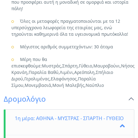
94f48bff-2d1f”][vc_column_text]Δίκλινο Δωμάτιο: 445€
που προσφέρει αυτή η μοναδική σε ομορφιά και ιστορία
Μονόκλινο Δωμάτιο: 665€
πόλη!
Μήνας: ΙΟΥΛΙΟΣ
Ξενοδοχείο: LAS HOTEL & SPA 4*[/vc_column_text]
Όλες οι μεταφορές πραγματοποιούνται με τα 12
[/vc_tta_section][vc_tta_section i_icon_fontawesome=”fas fa-
υπερσύγχρονα λεωφορεία της εταιρίας μας, ενώ
euro-sign” add_icon=”true” title=”Τιμοκατάλογος και
τηρούνται καθημερινά όλα τα υγειονομικά πρωτόκολλα!
Ξενοδοχείο” tab_id=”1593254809943-d60f3a2f-1bf0″]
[vc_column_text]Δίκλινο Δωμάτιο: 495€
Μέγιστος αριθμός συμμετεχόντων: 30 άτομα
Μονόκλινο Δωμάτιο: 765€
Μήνας: ΑΥΓΟΥΣΤΟΣ
Μέρη που θα
Ξενοδοχείο: LAS HOTEL & SPA 4*[/vc_column_text]
επισκεφθούμε:Μυστράς,Σπάρτη,Γύθειο,Μαυροβούνι,Νήσος
[/vc_tta_section][/vc_tta_tabs][vc_column_text]
Κρανάη,Παραλία Βαθύ,Λιμένι,Αρεόπολη,Σπήλαιο
Διρού,Γερολιμένας,Ελαφόνησος,Παραλία
Πολυήμερη εκδρομή στα
Σίμου,Μονεμβασιά,Μονή Μαλεβής,Ναύπλιο
πανέμορφα μέρη της Μάνης
Δρομολόγιο
1η μέρα: ΑΘΗΝΑ - ΜΥΣΤΡΑΣ - ΣΠΑΡΤΗ - ΓΥΘΕΙΟ
[/vc_column_text][/vc_column][/vc_row]