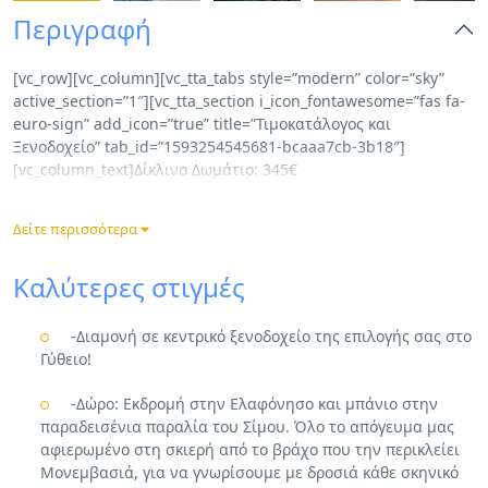
Περιγραφή
[vc_row][vc_column][vc_tta_tabs style=”modern” color=”sky”
active_section=”1″][vc_tta_section i_icon_fontawesome=”fas fa-
euro-sign” add_icon=”true” title=”Τιμοκατάλογος και
Ξενοδοχείο” tab_id=”1593254545681-bcaaa7cb-3b18″]
[vc_column_text]Δίκλινο Δωμάτιο: 345€
Μονόκλινο Δωμάτιο: 475€
Μήνας: ΙΟΥΛΙΟΣ
Δείτε περισσότερα
Ξενοδοχείο: HOTEL AKTAION CITY 3* ή HOTEL PANTHEON CITY
3*[/vc_column_text][/vc_tta_section][vc_tta_section
Καλύτερες στιγμές
i_icon_fontawesome=”fas fa-euro-sign” add_icon=”true”
title=”Τιμοκατάλογος και Ξενοδοχείο” tab_id=”1593254545717-
0b310034-42e3″][vc_column_text]Δίκλινο Δωμάτιο: 385€
-Διαμονή σε κεντρικό ξενοδοχείο της επιλογής σας στο
Μονόκλινο Δωμάτιο: 535€
Γύθειο!
Μήνας: ΑΥΓΟΥΣΤΟΣ
Ξενοδοχείο: HOTEL AKTAION CITY 3* ή HOTEL PANTHEON CITY
-Δώρο: Εκδρομή στην Ελαφόνησο και μπάνιο στην
3*[/vc_column_text][/vc_tta_section][vc_tta_section
παραδεισένια παραλία του Σίμου. Όλο το απόγευμα μας
i_icon_fontawesome=”fas fa-euro-sign” add_icon=”true”
αφιερωμένο στη σκιερή από το βράχο που την περικλείει
title=”Τιμοκατάλογος και Ξενοδοχείο” tab_id=”1593254547978-
Μονεμβασιά, για να γνωρίσουμε με δροσιά κάθε σκηνικό