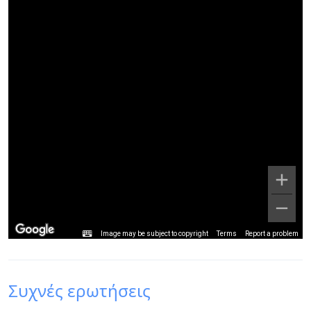
πλούσια αρχοντικά , τις κρήνες και τα χαμάμ που
διατηρούνται σε άριστη κατάσταση, διαφυλάσσουν
ατόφια την ιστορία αιώνων αυτού του οικισμού.
Ελεύθερος χρόνος για φαγητό και καφέ. Αργά το
απόγευμα, επιστροφή στο ξενοδοχείο.
Διανυκτέρευση.
Image may be subject to copyright
Terms
Report a problem
Συχνές ερωτήσεις