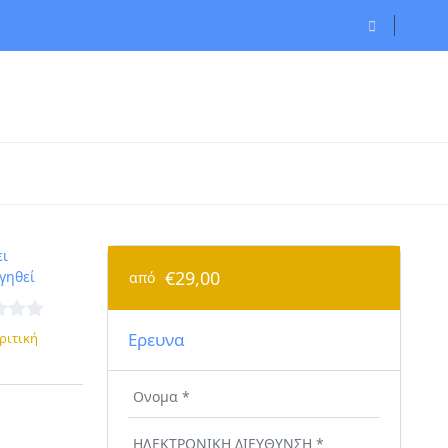
ει
€29,00
γηθεί
από
Ερευνα
ριτική