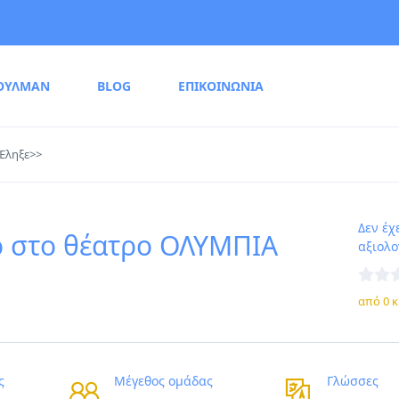
ΟΥΛΜΑΝ
BLOG
ΕΠΙΚΟΙΝΩΝΙΑ
Έληξε>>
Δεν έχ
ο στο θέατρο ΟΛΥΜΠΙΑ
αξιολο
από 0 κ
ς
Μέγεθος ομάδας
Γλώσσες