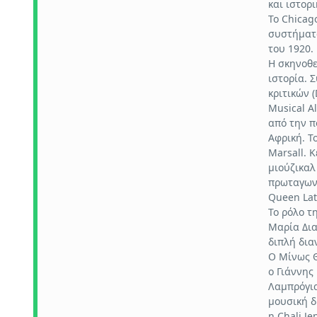
και ιστορ
Το Chicag
συστήματο
του 1920.
Η σκηνοθε
ιστορία. Σ
κριτικών 
Musical A
από την π
Αφρική. Τ
Marsall. 
μιούζικαλ
πρωταγωνι
Queen Lat
Το ρόλο τ
Μαρία Δια
διπλή δια
Ο Μίνως Θ
ο Γιάννης
Λαμπρόγια
μουσική δ
η Chali J