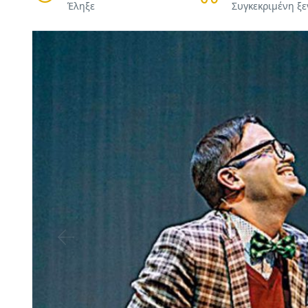
Έληξε
Συγκεκριμένη ξ