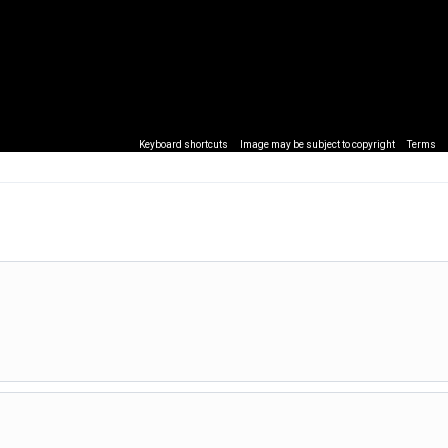
Keyboard shortcuts
Image may be subject to copyright
Terms