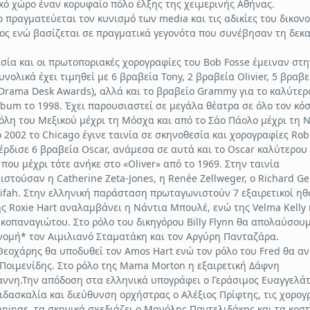
ικό χώρο έναν κορυφαίο πόλο έλξης της χειμερινής Αθήνας.
o πραγματεύεται τον κυνισμό των media και τις αδικίες του δικον
ς ενώ βασίζεται σε πραγματικά γεγονότα που συνέβησαν τη δεκα
σία και οι πρωτοποριακές χορογραφίες του Bob Fosse έμειναν στη
υνολικά έχει τιμηθεί με 6 βραβεία Tony, 2 βραβεία Olivier, 5 βραβε
(Drama Desk Awards), αλλά και το βραβείο Grammy για το καλύτερ
lbum το 1998. Έχει παρουσιαστεί σε μεγάλα θέατρα σε όλο τον κό
όλη του Μεξικού μέχρι τη Μόσχα και από το Σάο Πάολο μέχρι τη 
ο 2002 το Chicago έγινε ταινία σε σκηνοθεσία και χορογραφίες Rob
Κέρδισε 6 βραβεία Oscar, ανάμεσα σε αυτά και το Oscar καλύτερου
 που μέχρι τότε ανήκε στο «Oliver» από το 1969. Στην ταινία
στούσαν η Catherine Zeta-Jones, η Renée Zellweger, ο Richard Ge
ifah. Στην ελληνική παράσταση πρωταγωνιστούν 7 εξαιρετικοί ηθ
ης Roxie Hart αναλαμβάνει η Νάντια Μπουλέ, ενώ της Velma Kelly 
κοπαναγιώτου. Στο ρόλο του δικηγόρου Billy Flynn θα απολαύσου
νομή* τον Αιμιλιανό Σταματάκη και τον Αργύρη Πανταζάρα.
εοχάρης θα υποδυθεί τον Amos Hart ενώ τον ρόλο του Fred θα α
 Ποιμενίδης. Στο ρόλο της Mama Morton η εξαιρετική Δάφνη
ννη.Την απόδοση στα ελληνικά υπογράφει ο Γεράσιμος Ευαγγελάτ
ιδασκαλία και διεύθυνση ορχήστρας ο Αλέξιος Πρίφτης, τις χορογ
ennings, τα σκηνικά σχεδιάζει ο Μανόλης Παντελιδάκης και τα κοσ