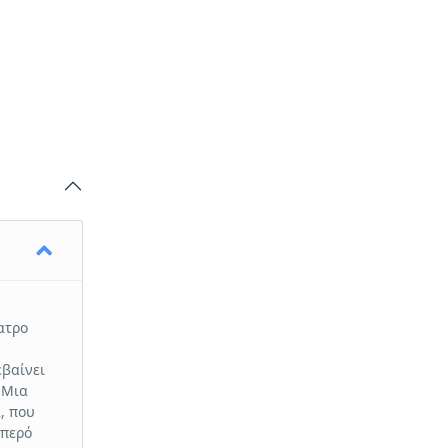
ατρο
εβαίνει
 Μια
, που
μπερό