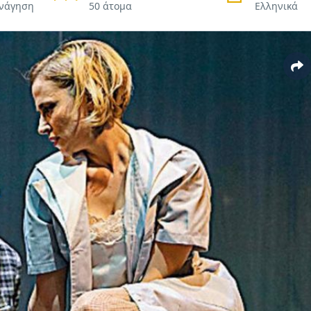
ενάγηση
50 άτομα
Ελληνικά