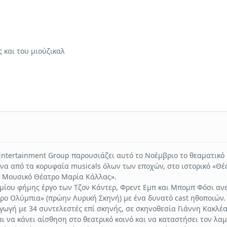
 και του μιούζικαλ
Entertainment Group παρουσιάζει αυτό το Νοέμβριο το θεαματικό
ένα από τα κορυφαία musicals όλων των εποχών, στο ιστορικό «Θέ
- Μουσικό Θέατρο Μαρία Κάλλας».
μίου φήμης έργο των Τζον Κάντερ, Φρεντ Εμπ και Μπομπ Φόσι αν
ρο Ολύμπια» (πρώην Λυρική Σκηνή) με ένα δυνατό cast ηθοποιών.
ωγή με 34 συντελεστές επί σκηνής, σε σκηνοθεσία Γιάννη Κακλέα
ι να κάνει αίσθηση στο θεατρικό κοινό και να καταστήσει τον λα