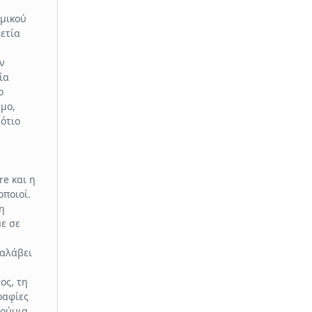
ομικού
ετία
ν
ία
ο
σμο,
Νότιο
re και η
οποιοί.
η
με σε
ναλάβει
ος, τη
ραφίες
τούμια