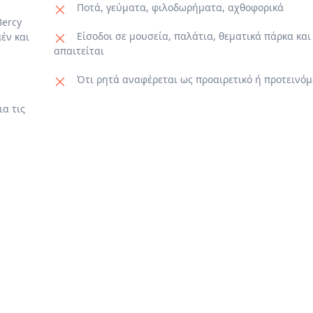
μή υγειονομικά μέτρα που θα πρέπει να ακολουθήσει κάθε ταξιδιώ
Ποτά, γεύματα, φιλοδωρήματα, αχθοφορικά
υθύνη, λόγω τoυ περιορισμό των προσωπικών δεδομένων GDPR.
Bercy
Είσοδοι σε μουσεία, παλάτια, θεματικά πάρκα και
έν και
απαιτείται
Ότι ρητά αναφέρεται ως προαιρετικό ή προτεινόμ
α τις