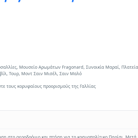
c_tta_tabs style=”modern” color=”turquoise” active_section=”1″][vc
le=”Τιμοκατάλογος” tab_id=”1623056223851-6d016490-f2a3″][vc_colu
ρσαλλίες, Μουσείο Αρωμάτων Fragonard, Συνοικία Μαραί, Πλατεία
οβίλ, Τουρ, Μοντ Σαιν Μισέλ, Σαιν Μαλό
στε τους κορυφαίους προορισμούς της Γαλλίας
][/vc_row][vc_row][vc_column][vc_column_text]
Αεροπορική εκδρομ
τους κορυφαίους προορισμούς της Γαλλίας, μέσα από το πλούσιο 
ύ γυρίσουμε το Παρίσι και το Μουσείο του Λούβρου, με επίσκεψη 
 Μαραί, θα απολαύσουμε μια μονοήμερη στην Νορμανδία, για να 
α χαθούμε ανάμεσα στα μεσαιωνικά καλντερίμια και τα ρομαντικά 
ση στο αεροδρόμιο και πτήση για το κοσμοπολίτικο Παρίσι. Μετά
κάστρα θα μας παρασυρεί σε μια άλλη εποχή.