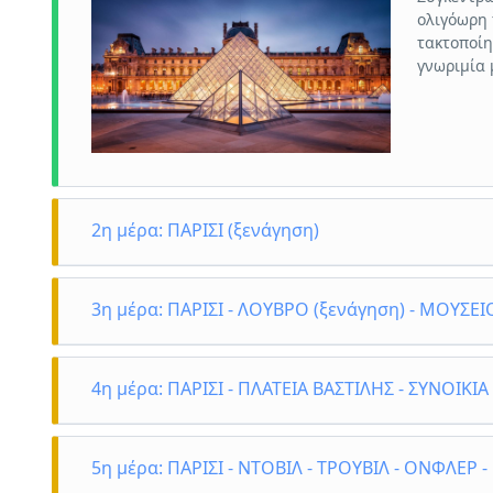
ολιγόωρη 
[/vc_column_text][/vc_column][/vc_row]
τακτοποίη
γνωριμία 
2η μέρα: ΠΑΡΙΣΙ (ξενάγηση)
Πρωινό στ
του Παρισ
3η μέρα: ΠΑΡΙΣΙ - ΛΟΥΒΡΟ (ξενάγηση) - ΜΟΥΣΕ
Τροκαντερ
του Θριάμ
Πρωινό κα
παλάτι, τ
ξενάγηση 
4η μέρα: ΠΑΡΙΣΙ - ΠΛΑΤΕΙΑ ΒΑΣΤΙΛΗΣ - ΣΥΝΟΙΚΙ
γεγονότα 
Σαμοθράκη
Μαγδαληνή
αιγυπτιακ
Πρωινό κα
τις φημισ
“David” κ
της πόλης
Σατλέ, το
5η μέρα: ΠΑΡΙΣΙ - ΝΤΟΒΙΛ - ΤΡΟΥΒΙΛ - ΟΝΦΛΕΡ -
Fragonard
καταπίεση
την Παναγ