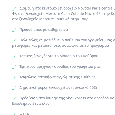
τότε στιγ
ατομική ε
Διαμονή στο κεντρικό ξενοδοχείο Novotel Paris centre 
4*, στο ξενοδοχείο Μercure Caen Cote de Nacre 4* στην Κα
στο ξενοδοχείο Mercure Tours 4* στην Τουρ
Πρωινό μπουφέ καθημερινά
Πολυτελές κλιματιζόμενο πούλμαν του γραφείου μας γι
μεταφορές και μετακινήσεις σύμφωνα με το πρόγραμμα
Τοπικός ξεναγός για το Μουσείο του Λούβρου
Έμπειρος αρχηγός - συνοδός του γραφείου μας
Ασφάλεια αστικής/επαγγελματικής ευθύνης
Δημοτικοί φόροι ξενοδοχείων (συνολικά 20€)
Πρόσβαση στο lounge της Sky Express στο αεροδρόμιο
Ελευθέριος Βενιζέλος
Φ.Π.Α