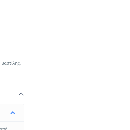
_tta_section
mn_text]
 Βαστίλης,
ή στο
πρόγραμμά
στη
δούμε από
σκηνικά ενώ
 από