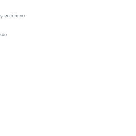
της με
 γενικά όπου
ενο